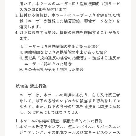
用いて、本ツールのユーザーIDと医療機関向け別サービ
ス内の患者IDを紐付けます。
紐付ける情報は、本ツールにユーザーより登録された情
報（ユーザーが登録した装着記録、画像データなど）を
連携します。
以下に該当する場合、情報の連携を解除することがあり
ます。
ユーザーより連携解除の申出があった場合
医療機関などより連携解除の申出があった場合
第12条「規約違反の場合の措置等」に該当する違反が
ユーザーに認められた場合
その他当社が必要と判断した場合
第10条 禁止行為
ユーザーは、本ツールの利用にあたり、自ら又は第三者
をして、以下の各号のいずれかに該当する行為をしては
ならず、また、以下の各号の行為を直接又は間接に惹起
し、又は容易にしてはなりません。
本ツールの内容の調査、模倣を目的とした行為
本ツールを逆アセンブル、逆コンパイル、リバースエン
ジニアリング、その他本ツール及び本サービスのソース