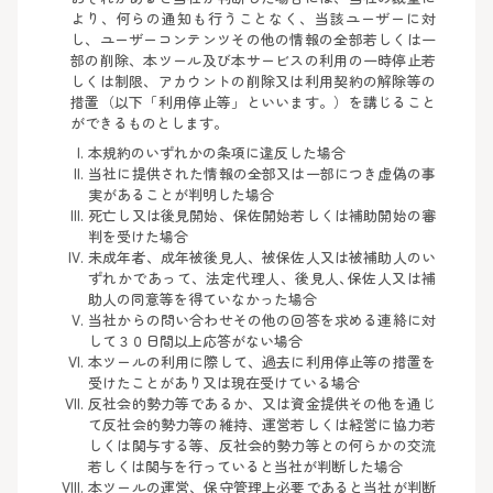
より、何らの通知も行うことなく、当該ユーザーに対
し、ユーザーコンテンツその他の情報の全部若しくは一
部の削除、本ツール及び本サービスの利用の一時停止若
しくは制限、アカウントの削除又は利用契約の解除等の
措置（以下「利用停止等」といいます。）を講じること
ができるものとします。
本規約のいずれかの条項に違反した場合
当社に提供された情報の全部又は一部につき虚偽の事
実があることが判明した場合
死亡し又は後見開始、保佐開始若しくは補助開始の審
判を受けた場合
未成年者、成年被後見人、被保佐人又は被補助人のい
ずれかであって、法定代理人、後見人､保佐人又は補
助人の同意等を得ていなかった場合
当社からの問い合わせその他の回答を求める連絡に対
して３０日間以上応答がない場合
本ツールの利用に際して、過去に利用停止等の措置を
受けたことがあり又は現在受けている場合
反社会的勢力等であるか、又は資金提供その他を通じ
て反社会的勢力等の維持、運営若しくは経営に協力若
しくは関与する等、反社会的勢力等との何らかの交流
若しくは関与を行っていると当社が判断した場合
本ツールの運営、保守管理上必要であると当社が判断