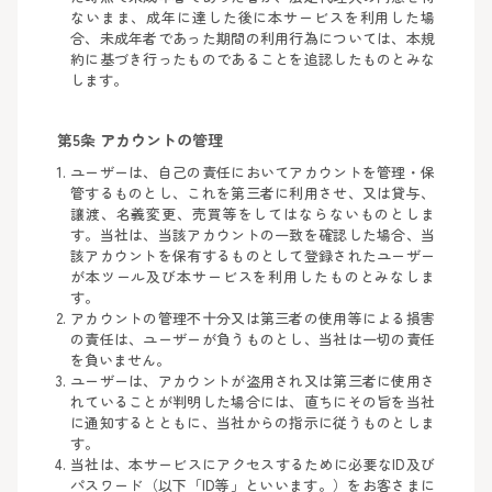
ないまま、成年に達した後に本サービスを利用した場
合、未成年者であった期間の利用行為については、本規
約に基づき行ったものであることを追認したものとみな
します。
第5条 アカウントの管理
ユーザーは、自己の責任においてアカウントを管理・保
管するものとし、これを第三者に利用させ、又は貸与、
譲渡、名義変更、売買等をしてはならないものとしま
す。当社は、当該アカウントの一致を確認した場合、当
該アカウントを保有するものとして登録されたユーザー
が本ツール及び本サービスを利用したものとみなしま
す。
アカウントの管理不十分又は第三者の使用等による損害
の責任は、ユーザーが負うものとし、当社は一切の責任
を負いません。
ユーザーは、アカウントが盗用され又は第三者に使用さ
れていることが判明した場合には、直ちにその旨を当社
に通知するとともに、当社からの指示に従うものとしま
す。
当社は、本サービスにアクセスするために必要なID及び
パスワード（以下「ID等」といいます。）をお客さまに