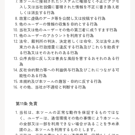
本ツールに接続されたシステムに権限なく不正にアクセ
スし又は当社設備に蓄積された情報を不正に書き換え若
しくは消去する行為
故意に虚偽のデータ等を公開し又は投稿する行為
他のユーザーの情報の収集を目的とする行為
当社又は他のユーザーその他の第三者に成りすます行為
他のユーザーのアカウントを利用する行為
法令、裁判所の判決、決定若しくは命令、又は法令上拘
束力のある行政措置に違反する行為及びこれらを助長す
る行為又はそのおそれのある行為
公序良俗に反し又は善良な風俗を害するおそれのある行
為
反社会的勢力等への利益供与行為及びこれにつながる可
能性のある行為
本規約及び本ツールの趣旨・目的に反する行為
その他、当社が不適切と判断する行為
第11条 免責
当社は、本ツールの正常な動作を保証するものではな
く、ユーザーは、通信環境その他の事情により本ツール
の全部又は一部を利用できない場合があることを予め承
諾の上、本ツールを利用するものとします。