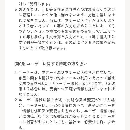
対して発行します。
お客さまは、ＩＤ等を善良な管理者の注意をもって適切
に管理し、これらが他に漏れないように措置を講じなけ
ればなりません。当社は、本サービスにアクセスしよう
とする者に対してＩＤ等の入力を求めることによってそ
の者のアクセスの権限の有無を確かめる場合で、正しい
ＩＤ等を構成する文字列と入力されたＩＤ等を構成する
文字列が一致するときは、その者にアクセスの権限があ
るものとして取り扱います。
第6条 ユーザーに関する情報の取り扱い
ユーザーは、本ツール及び本サービスの利用に際して、
自己に関する情報その他本ツールの利用にあたって当社
が求める情報(以下「ユーザー情報」といいます。)を送
信する場合には、真実かつ正確な情報を提供しなければ
なりません。
ユーザー情報に誤りがあった場合又は変更が生じた場
合、ユーザーは、自己の責任において、速やかにユーザ
ー情報を修正又は変更するものとし、ユーザー情報の内
容に虚偽、誤り又は記載漏れがあったことによりユーザ
ーに損害が生じたとしても、当社は一切責任を負いませ
ん。