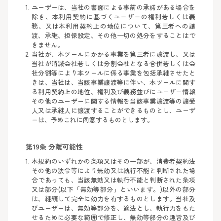
ユーザーは、当社の書面による事前の承諾がある場合を
除き、本利用契約に基づくユーザーの権利若しくは義
務、又は本利用契約上の地位について、第三者への譲
渡、承継、担保設定、その他一切の処分をすることはで
きません。
当社が、本ツールにかかる事業を第三者に譲渡し、又は
当社が消滅会社若しくは分割会社となる合併若しくは会
社分割等により本ツールに係る事業を包括承継させたと
きは、当社は、当該事業譲渡等に伴い、本ツールに関す
る利用契約上の地位、権利及び義務並びにユーザー情報
その他のユーザーに関する情報を当該事業譲渡等の譲受
人又は承継人に譲渡することができるものとし、ユーザ
ーは、予めこれに同意するものとします。
第19条 分離可能性
本規約のいずれかの条項又はその一部が、消費者契約法
その他の法令等により無効又は執行不能と判断された場
合であっても、当該無効又は執行不能と判断された条項
又は部分(以下「無効等部分」といいます。)以外の部分
は、継続して完全に効力を有するものとします。当社及
びユーザーは、無効等部分を、適法とし、執行力をもた
せるために必要な範囲で修正し、無効等部分の趣旨及び