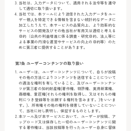
当社は、入力データについて、適用される法令等を遵守
して適切に取り扱います。
当社では、本ツールにより送信された入力データをユー
ザー個人を特定できる情報を含まない統計的なデータに
加工したうえで、本サービスの品質向上、より効率的な
サービスの開発及びその他当社が有用又は適切と考える
目的（公共の利益増進に係る調査・研究目的、法人等に
よる事業の円滑な運営やサービスの向上の目的等）のた
めに第三者に提供することがあります。
第7条 ユーザーコンテンツの取り扱い
ユーザーは、ユーザーコンテンツについて、自らが投稿
その他の方法によりコンテンツを送信することについて
の適法な権利を有していること、及びユーザーコンテン
ツが第三者の知的財産権(著作権、特許権、実用新案権、
商標権、意匠権(それらの権利を取得し、又はそれらの権
利につき登録等を出願する権利を含みます。)をいいま
す。)、所有権その他の権利を侵害していないことについ
て、当社に対し表明し、保証するものとします。
本ツール及び本サービスにおいて、ユーザーが投稿、ア
ップロード又は保存した一切のユーザーコンテンツに関
する著作権は、当該投稿等を行ったユーザー自身に留保