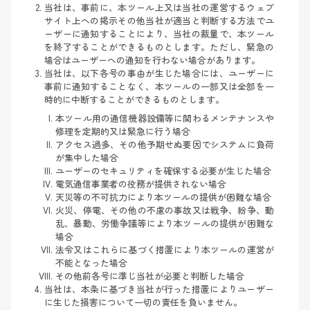
当社は、事前に、本ツール上又は当社の運営するウェブ
サイト上への掲示その他当社が適当と判断する方法でユ
ーザーに通知することにより、当社の裁量で、本ツール
を終了することができるものとします。ただし、緊急の
場合はユーザーへの通知を行わない場合があります。
当社は、以下各号の事由が生じた場合には、ユーザーに
事前に通知することなく、本ツールの一部又は全部を一
時的に中断することができるものとします。
本ツール用の通信機器設備等に関わるメンテナンスや
修理を定期的又は緊急に行う場合
アクセス過多、その他予期せぬ要因でシステムに負荷
が集中した場合
ユーザーのセキュリティを確保する必要が生じた場合
電気通信事業者の役務が提供されない場合
天災等の不可抗力により本ツールの提供が困難な場合
火災、停電、その他の不慮の事故又は戦争、紛争、動
乱、暴動、労働争議等により本ツールの提供が困難な
場合
法令又はこれらに基づく措置により本ツールの運営が
不能となった場合
その他前各号に準じ当社が必要と判断した場合
当社は、本条に基づき当社が行った措置によりユーザー
に生じた損害について一切の責任を負いません。