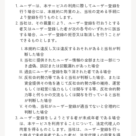
ユーザーは、本サービスの利用に際してユーザー登録を
行う場合には、本規約に同意の上、当社の定める手続に
より登録を行うものとします。
当社は、その裁量により、ユーザー登録を行おうとする
者又はユーザー登録した者が次の各号のいずれかに該当
する場合、ユーザー登録の拒否又は取消しを行うことが
できるものとします。
本規約に違反し又は違反するおそれがあると当社が判
断した場合
当社に提供されたユーザー情報の全部または一部につ
き虚偽、誤記または記載漏れがあった場合
過去にユーザー登録を取り消された者である場合
反社会的勢力等であると当社が判断した場合、または
資金提供その他を通じて反社会的勢力等の維持、運営
もしくは経営に協力もしくは関与する等、反社会的勢
力等と何らかの交流もしくは関与を行っていると当社
が判断した場合
その他、当社がユーザー登録が適当でないと合理的に
判断した場合
ユーザー登録をしようとする者が未成年者である場合
は、本サービスを利用することについて、法定代理人の
同意を得るものとします。当社は、ユーザー登録を行っ
た時点で未成年者であった者が、法定代理人の同意を得