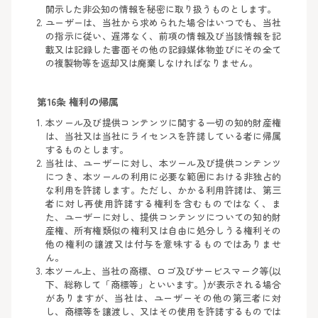
開示した非公知の情報を秘密に取り扱うものとします。
ユーザーは、当社から求められた場合はいつでも、当社
の指示に従い、遅滞なく、前項の情報及び当該情報を記
載又は記録した書面その他の記録媒体物並びにその全て
の複製物等を返却又は廃棄しなければなりません。
第16条 権利の帰属
本ツール及び提供コンテンツに関する一切の知的財産権
は、当社又は当社にライセンスを許諾している者に帰属
するものとします。
当社は、ユーザーに対し、本ツール及び提供コンテンツ
につき、本ツールの利用に必要な範囲における非独占的
な利用を許諾します。ただし、かかる利用許諾は、第三
者に対し再使用許諾する権利を含むものではなく、ま
た、ユーザーに対し、提供コンテンツについての知的財
産権、所有権類似の権利又は自由に処分しうる権利その
他の権利の譲渡又は付与を意味するものではありませ
ん。
本ツール上、当社の商標、ロゴ及びサービスマーク等(以
下、総称して「商標等」といいます。)が表示される場合
がありますが、当社は、ユーザーその他の第三者に対
し、商標等を譲渡し、又はその使用を許諾するものでは