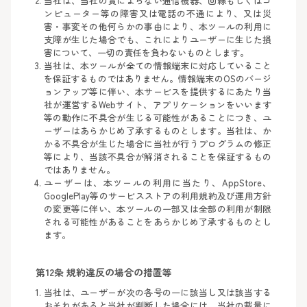
当社は、当社の責によらない通信機器、回線もしくはコ
ンピューター等の障害又は電話の不通により、又は災
害・事変その他何らかの事由により、本ツールの利用に
支障が生じた場合でも、これによりユーザーに生じた損
害について、一切の責任を負わないものとします。
当社は、本ツールが全ての情報端末に対応していること
を保証するものではありません。情報端末のOSのバージ
ョンアップ等に伴い、本サービスを提供するにあたり当
社が運営するWebサイト、アプリケーションをいいます
等の動作に不具合が生じる可能性があることにつき、ユ
ーザーはあらかじめ了承するものとします。当社は、か
かる不具合が生じた場合に当社が行うプログラムの修正
等により、当該不具合が解消されることを保証するもの
ではありません。
ユーザーは、本ツールの利用に当たり、AppStore、
GooglePlay等のサービスストアの利用規約及び運用方針
の変更等に伴い、本ツールの一部又は全部の利用が制限
される可能性があることをあらかじめ了承するものとし
ます。
第12条 規約違反の場合の措置等
当社は、ユーザーが次の各号の一に該当し又は該当する
おそれがあると当社が判断した場合には、当社の裁量に