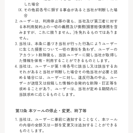
した場合
その他前各号に類する事由があると当社が判断した場
合
ユーザーは、利用停止等の後も、当社及び第三者に対す
る本利用契約上の一切の義務及び債務(損害賠償債務を含
みますが、これに限りません。)を免れるものではありま
せん。
当社は、本条に基づき当社が行った行為によりユーザー
に生じた損害について一切の責任を負わず、ユーザーの
アカウント削除後も、当該ユーザーに関し当社が取得し
た情報を保有・利用することができるものとします。
当社は、ユーザーが第１項各号に該当し又は該当するお
それがあると当社が判断した場合その他当社が必要と認
める場合には、ユーザーに対し、違反行為の中止、ユー
ザーが送信又は投稿した情報の自発的な削除・訂正等を
求めることがあり、ユーザーは、当社が定める期間内に
当該求めに応じるものとします。
第13条 本ツールの停止・変更、終了等
当社は、ユーザーに事前に通知することなく、本ツール
の内容の全部又は一部を変更又は追加することができる
ものとします。