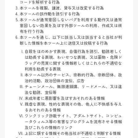
コードを解析する行為
本ツールを複製、譲渡、貸与又は改変する行為
本ツールの誤作動を誘引する行為
本ツールが通常意図しないバグを利用する動作又は通常
意図しない効果を及ぼす外部ツールの利用、作成又は頒
布を行う行為
本ツールを通じ、以下に該当し又は該当すると当社が判
断した情報を本ツール上に送信又は投稿する行為
自殺をほのめかす表現、自傷行為を誘引、勧誘若しく
は助長する表現、わいせつな表現、又は薬物・危険ド
ラッグの売買に関する情報若しくはこれらの不適切な
利用を助長する表現
本ツール以外のサービス、宗教的行為、宗教団体、政
治的活動、政治団体の宣伝、広告
チェーンメール、無限連鎖講、リードメール、又は違
法な勧誘、宣伝等
未成年者に悪影響を及ぼすおそれのある情報
残虐な表現、性的な表現その他、他人に不快感を与え
るおそれのある情報
ワンクリック詐欺サイト、アダルトサイト、コンピュ
ータウィルス等の有害なプログラムを流布させる情報
及びこれらの情報のリンク
上記に類する情報その他当社が不適切と判断する情報